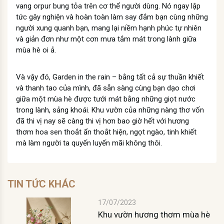
vang orpur bung tỏa trên cơ thể người dùng. Nó ngay lập
tức gây nghiện và hoàn toàn làm say đắm bạn cùng những
người xung quanh bạn, mang lại niềm hạnh phúc tự nhiên
và giản đơn như một cơn mưa tắm mát trong lành giữa
mùa hè oi ả.
Và vậy đó, Garden in the rain – bằng tất cả sự thuần khiết
và thanh tao của mình, đã sẵn sàng cùng bạn dạo chơi
giữa một mùa hè được tưới mát bằng những giọt nước
trong lành, sảng khoái. Khu vườn của những nàng thơ vốn
đã thi vị nay sẽ càng thi vị hơn bao giờ hết với hương
thơm hoa sen thoắt ẩn thoắt hiện, ngọt ngào, tinh khiết
mà làm người ta quyến luyến mãi không thôi.
TIN TỨC KHÁC
17/07/2023
Khu vườn hương thơm mùa hè