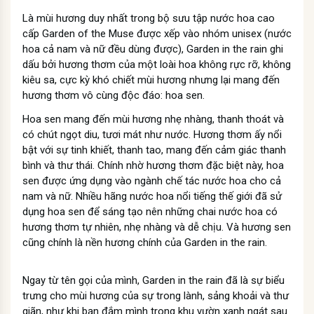
Là mùi hương duy nhất trong bộ sưu tập nước hoa cao
cấp Garden of the Muse được xếp vào nhóm unisex (nước
hoa cả nam và nữ đều dùng được), Garden in the rain ghi
dấu bởi hương thơm của một loài hoa không rực rỡ, không
kiêu sa, cực kỳ khó chiết mùi hương nhưng lại mang đến
hương thơm vô cùng độc đáo: hoa sen.
Hoa sen mang đến mùi hương nhẹ nhàng, thanh thoát và
có chút ngọt diu, tươi mát như nước. Hương thơm ấy nổi
bật với sự tinh khiết, thanh tao, mang đến cảm giác thanh
bình và thư thái. Chính nhờ hương thơm đặc biệt này, hoa
sen được ứng dụng vào ngành chế tác nước hoa cho cả
nam và nữ. Nhiều hãng nước hoa nổi tiếng thế giới đã sử
dụng hoa sen để sáng tạo nên những chai nước hoa có
hương thơm tự nhiên, nhẹ nhàng và dễ chịu. Và hương sen
cũng chính là nền hương chính của Garden in the rain.
Ngay từ tên gọi của mình, Garden in the rain đã là sự biểu
trưng cho mùi hương của sự trong lành, sảng khoải và thư
giãn, như khi bạn đắm mình trong khu vườn xanh ngát sau