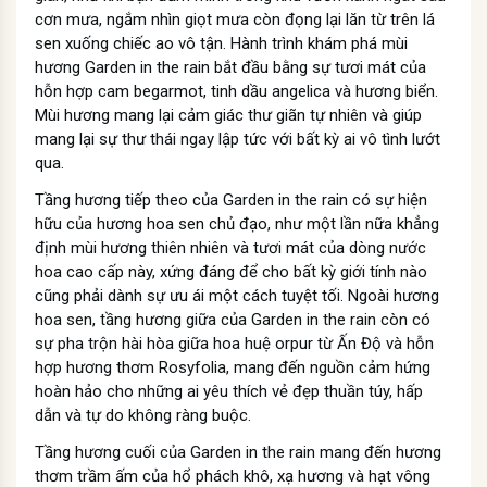
cơn mưa, ngắm nhìn giọt mưa còn đọng lại lăn từ trên lá
sen xuống chiếc ao vô tận. Hành trình khám phá mùi
hương Garden in the rain bắt đầu bằng sự tươi mát của
hỗn hợp cam begarmot, tinh dầu angelica và hương biển.
Mùi hương mang lại cảm giác thư giãn tự nhiên và giúp
mang lại sự thư thái ngay lập tức với bất kỳ ai vô tình lướt
qua.
Tầng hương tiếp theo của Garden in the rain có sự hiện
hữu của hương hoa sen chủ đạo, như một lần nữa khẳng
định mùi hương thiên nhiên và tươi mát của dòng nước
hoa cao cấp này, xứng đáng để cho bất kỳ giới tính nào
cũng phải dành sự ưu ái một cách tuyệt tối. Ngoài hương
hoa sen, tầng hương giữa của Garden in the rain còn có
sự pha trộn hài hòa giữa hoa huệ orpur từ Ấn Độ và hỗn
hợp hương thơm Rosyfolia, mang đến nguồn cảm hứng
hoàn hảo cho những ai yêu thích vẻ đẹp thuần túy, hấp
dẫn và tự do không ràng buộc.
Tầng hương cuối của Garden in the rain mang đến hương
thơm trầm ấm của hổ phách khô, xạ hương và hạt vông